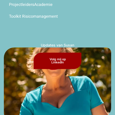
ProjectleidersAcademie
Toolkit Risicomanagement
Updates van Susan
Volg mij op
LinkedIn