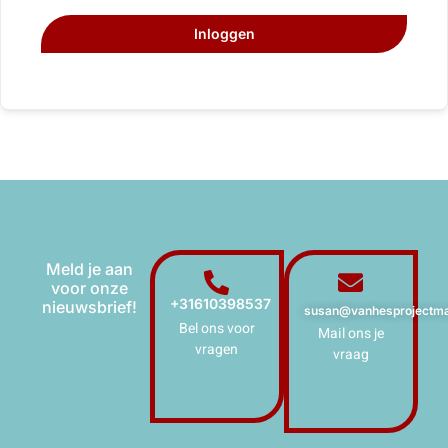
Inloggen
Meld je aan
voor onze
+31610398537
nieuwsbrief!
susan@vanhesprojectma
Bel ons voor
Mail ons je
vragen
vraag