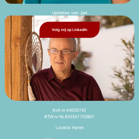
Updates van Jan
Volg mij op LinkedIn
KvK nr 64050742
BTW nr NL855501753B01
Locatie: Haren