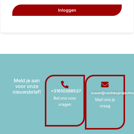
Inloggen
Meld je aan
voor onze
+31610398537
nieuwsbrief!
susan@vanhesprojectma
Bel ons voor
Mail ons je
vragen
vraag