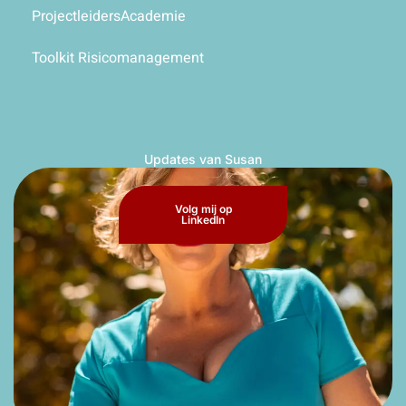
ProjectleidersAcademie
Toolkit Risicomanagement
Updates van Susan
Volg mij op
LinkedIn