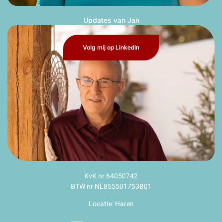
Updates van Jan
Volg mij op LinkedIn
KvK nr 64050742
BTW nr NL855501753B01
Locatie: Haren