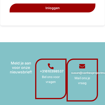
Inloggen
Meld je aan
voor onze
+31610398537
nieuwsbrief!
susan@vanhesprojectma
Bel ons voor
Mail ons je
vragen
vraag