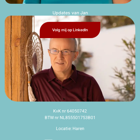
Updates van Jan
Volg mij op LinkedIn
KvK nr 64050742
BTW nr NL855501753B01
Locatie: Haren