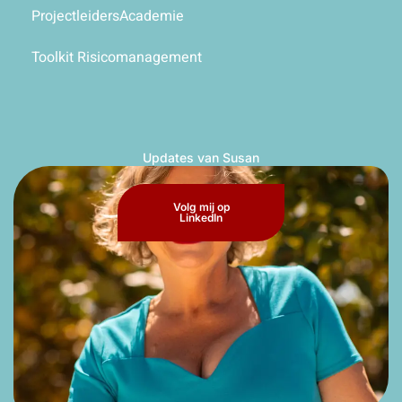
ProjectleidersAcademie
Toolkit Risicomanagement
Updates van Susan
Volg mij op
LinkedIn